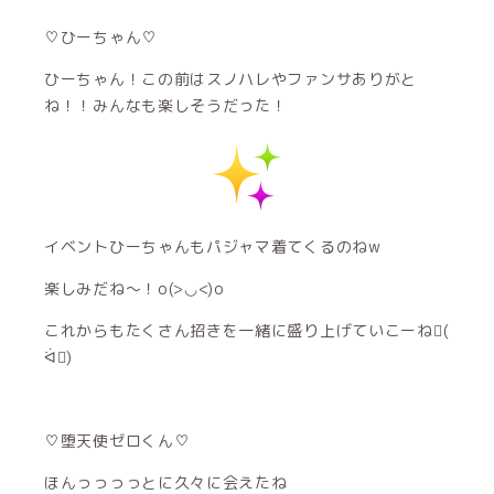
♡ひーちゃん♡
ひーちゃん！この前はスノハレやファンサありがと
ね！！みんなも楽しそうだった！
イベントひーちゃんもパジャマ着てくるのねw
楽しみだね〜！o(>◡<)o
これからもたくさん招きを一緒に盛り上げていこーね(
ᐛ)
♡堕天使ゼロくん♡
ほんっっっっとに久々に会えたね