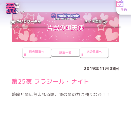
予約
MENU
EN／JP
めいどりーみん
メイド酒場
前の記事へ
次の記事へ
記事一覧
2019年11月08日
第25夜 フラジール・ナイト
静寂と闇に包まれる頃、我の闇の力は強くなる！！