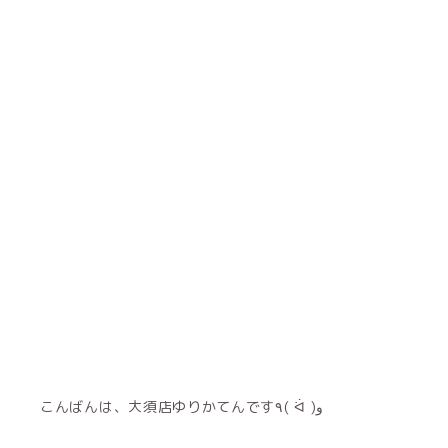
こんばんは、大須店ゆりかてんです٩( ᐛ )و