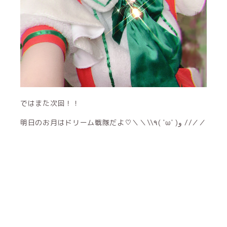
ではまた次回！！
明日のお月はドリーム戦隊だよ♡＼＼\\٩( 'ω' )و //／／