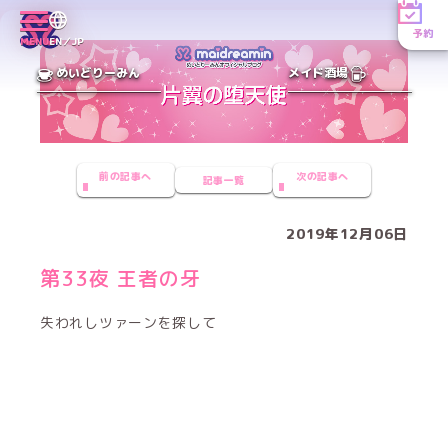
予約
MENU
EN／JP
めいどりーみん
メイド酒場
前の記事へ
次の記事へ
記事一覧
2019年12月06日
第33夜 王者の牙
失われしツァーンを探して