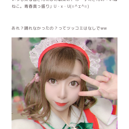
ねこ。青春真っ盛り」U・x・U(=^ェ^=)
あれ？踊れなかったの？ってツッコミはなしでww