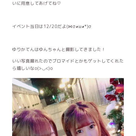
いに用意してあげてね♡
イベント当日は12/20だよ(⋈σ◕ω◕*)σ
ゆりかてんはゆんちゃんと撮影してきました！
いい写真撮れたのでブロマイドとかもゲットしてくれた
ら嬉しいなo(>◡<)o