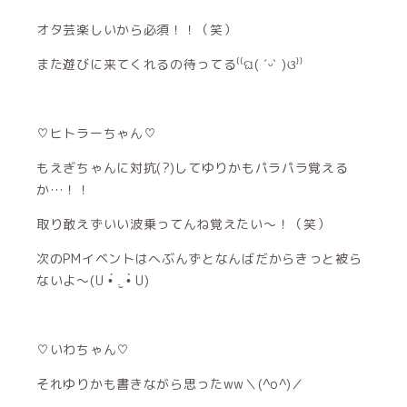
オタ芸楽しいから必須！！（笑）
また遊びに来てくれるの待ってる⁽⁽ଘ( ˊᵕˋ )ଓ⁾⁾
♡ヒトラーちゃん♡
もえぎちゃんに対抗(?)してゆりかもパラパラ覚える
か…！！
取り敢えずいい波乗ってんね覚えたい〜！（笑）
次のPMイベントはへぶんずとなんばだからきっと被ら
ないよ〜(U •́ .̫ •̀ U)
♡いわちゃん♡
それゆりかも書きながら思ったww＼(^o^)／