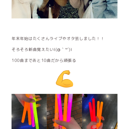
年末年始はたくさんライブやオタ芸しました！！
そろそろ新曲覚えたい꒰(@｀꒳´)꒱
100曲まであと10曲だから頑張る