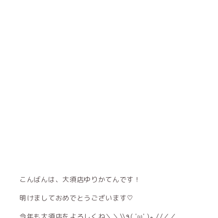
こんばんは、大須店ゆりかてんです！
明けましておめでとうございます♡
今年も大須店をよろしくね＼＼\\٩( 'ω' )و //／／