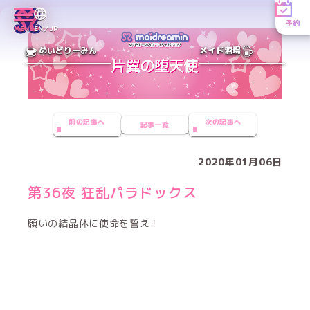
予約
MENU
EN／JP
めいどりーみん
メイド酒場
前の記事へ
次の記事へ
記事一覧
2020年01月06日
第36夜 狂乱パラドックス
願いの結晶体に使命を誓え！