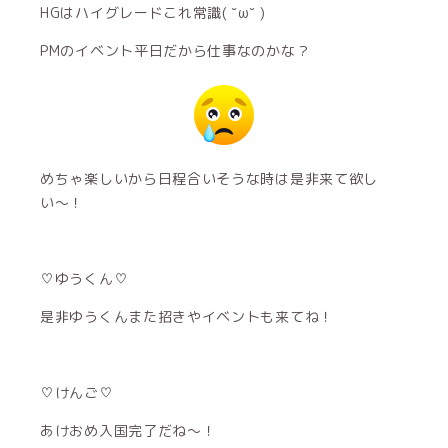
HGはハイグレードこれ常識( ˘ω˘ )
PMのイベント平日だから仕事なのかな？
めちゃ楽しいから日程合いそうな時は是非来て欲し
い〜！
♡ゆうくん♡
是非ゆうくんまた招きやイベントも来てね！
♡けんご♡
あけおめ入国完了だね〜！