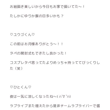
お絵描き楽しいから今日もお家で描いてた〜！
たしかにゆりか飯の日多いかも？
♡ユウゴくん♡
この前はお月様ありがとう〜！！
タペの開封式もできたし良かった！
コスプレタペ思ってたよりめっちゃ持っててびっくりし
た（笑）
♡ひとくん♡
夜は一気に涼しくなったね〜꒰ ∩´∇ `∩꒱
ラブライブまた増えたから是非チームラブライバーで盛