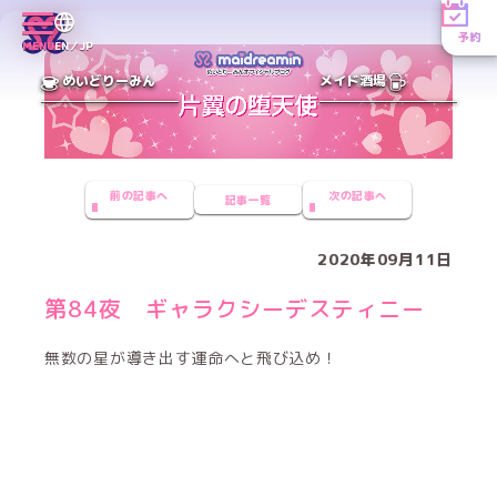
予約
MENU
EN／JP
めいどりーみん
メイド酒場
前の記事へ
次の記事へ
記事一覧
2020年09月11日
第84夜 ギャラクシーデスティニー
無数の星が導き出す運命へと飛び込め！