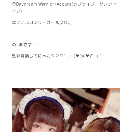
①Daydream Warrior/Aqours(ラブライブ！サンシャ
イン)
②ヒアルロンリーガール(ZOC)
の2曲です！！
是非発動してにゃん♡♡♡゜.+.(♥´ω`♥)゜+.゜