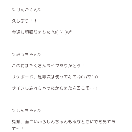
♡けんごくん♡
久しぶり！！
今週も頑張りまちた⁽⁽ଘ( ˊᵕˋ )ଓ⁾⁾
♡みっちゃん♡
この前はたくさんライブありがとう！
サケボード、是非次は使ってみてね꒰ ∩´∇ `∩꒱
サインし忘れちゃったからまた次回こそ…！
♡しんちゃん♡
鬼滅、面白いからしんちゃんも暇なときにでも見てみ
て〜！