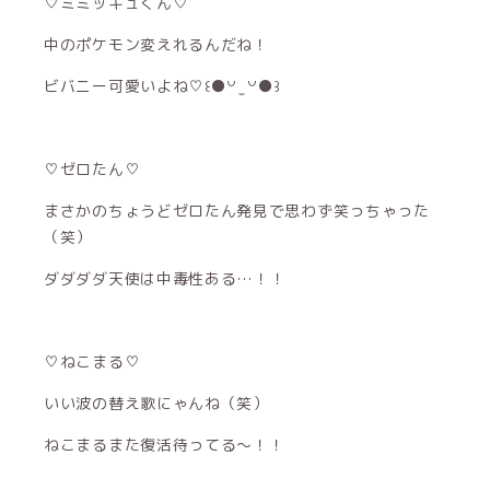
♡ミミッキュくん♡
中のポケモン変えれるんだね！
ビバニー可愛いよね♡꒰●꒡ ̫ ꒡●꒱
♡ゼロたん♡
まさかのちょうどゼロたん発見で思わず笑っちゃった
（笑）
ダダダダ天使は中毒性ある…！！
♡ねこまる♡
いい波の替え歌にゃんね（笑）
ねこまるまた復活待ってる〜！！