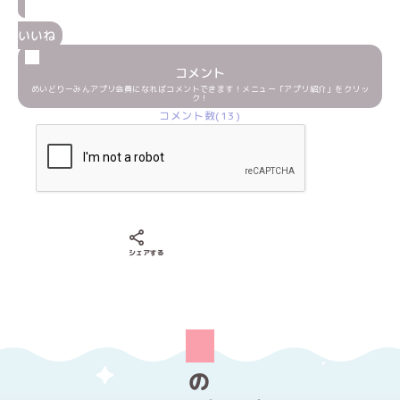
いいね
コメント
めいどりーみんアプリ会員になればコメントできます！メニュー「アプリ紹介」をクリッ
ク！
コメント数(13)
Xでシェアする
LINEでシェアする
Facebookでシェアする
シェアする
の