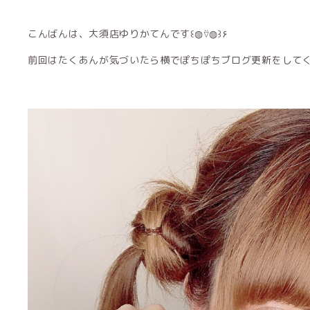
こんばんは、大須店ゆりかてんです꒰◍⍢◍꒱۶
前回はたくあんが気づいたら横でぽちぽちブログ更新をして