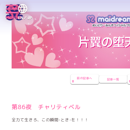
MENU
EN／JP
前の記事へ
記事一覧
第86夜 チャリティベル
全力て生きろ、この瞬間-とき-を！！！