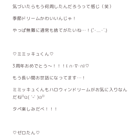
気づいたらもう何周したんだろうって感じ（笑）
季節ドリームかわいいんじゃ！
やっぱ無難に通常も捨てがたいね…！(.`･﹏･´.)
♡ミミッキュくん♡
3周年おめでとう〜！！！꒰ ∩･∇･∩꒱♡
もう長い間お世話になってます…！
ミミッキュくんもハロウィンドリームがお気に入りなん
だね⁽⁽ଘ( ˊᵕˋ )ଓ⁾⁾
タペ楽しみだべ！！！
♡ゼロたん♡