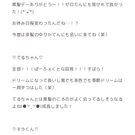
黒髪デーありがとう〜！！ゼロたんにも見せれて良かっ
た！(*´◒`*)
お休み日程変わったんだね…！？
今度は茶髪のゆりかてんにも会いに来てね（笑）
♡てるちゃん♡
全部！！！ぱーふぇくとな回答！！！すばら！
ドリームになって長いし黒でも茶色でも季節ドリームは
一周ずつはした（笑）
てるちゃんとは黒髪のころのがよく会ってるしそうなる
よね꒰●꒡ ̫ ꒡●꒱成長しました！
♡キラくん♡