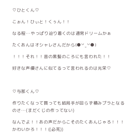
♡ひとくん♡
こぉん！ひぃと！くぅん！！
なる程…やっぱり辿り着くのは通常ドリームかぁ
たくあんはオシャレさんだから꒰●꒡ ̫ ꒡●꒱
！！！それ！！昔の黒髪のころにも言われた！！
好きな声優さんに似てるって言われるのは光栄♡
♡与那くん♡
作りたくなって買っても結局手が回らず積みプラとなる
のさ…(まだくじの作ってない)
なんでよ！！あの声だからこそのたくあんじゃろ！！！
かわいかろ！！！((必死))