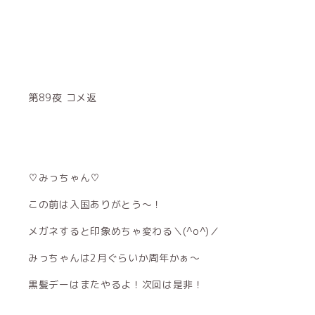
第89夜 コメ返
♡みっちゃん♡
この前は入国ありがとう〜！
メガネすると印象めちゃ変わる＼(^o^)／
みっちゃんは2月ぐらいか周年かぁ〜
黒髪デーはまたやるよ！次回は是非！