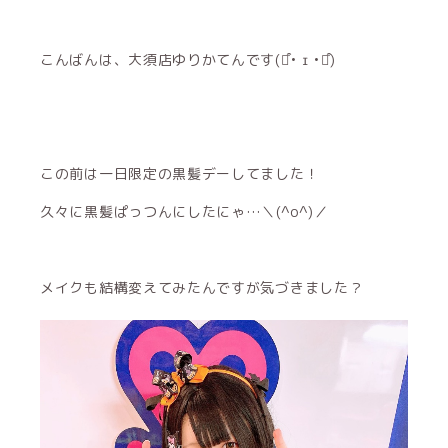
こんばんは、大須店ゆりかてんです(⌯͒• ɪ •⌯͒)
この前は一日限定の黒髪デーしてました！
久々に黒髪ぱっつんにしたにゃ…＼(^o^)／
メイクも結構変えてみたんですが気づきました？