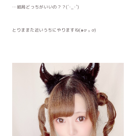
…結局どっちがいいの？？(´･_･`)
とりままた近いうちにやりますね(๑ơ ₃ ơ)