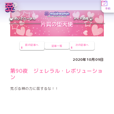
予約
MENU
EN／JP
めいどりーみん
メイド酒場
前の記事へ
次の記事へ
記事一覧
2020年10月09日
第90夜 ジェレラル・レボリューショ
ン
荒ぶる神の力に屈するな！！