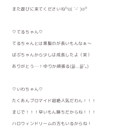
また遊びに来てくださいね⁽⁽ଘ( ˊᵕˋ )ଓ⁾⁾
♡てるちゃん♡
てるちゃんとは黒髪のが長いもんなぁ〜
ばぶちゃんから少しは成長したよ（笑）
ありがとう…！ゆりか頑張る(இ﹏இ`｡)
♡いわちゃん♡
たくあんブロマイド超絶人気だわん！！！
まじで！！！早いもん勝ちだからね！！！
ハロウィンドリームの方もいるからね！