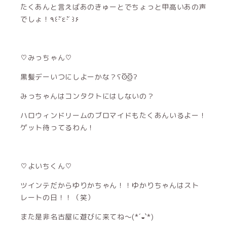
たくあんと言えばあのきゅーとでちょっと甲高いあの声
でしょ！٩꒰･ัε･ั ꒱۶
♡みっちゃん♡
黒髪デーいつにしよーかな？ʕʘ̅͜ʘ̅ʔ
みっちゃんはコンタクトにはしないの？
ハロウィンドリームのブロマイドもたくあんいるよー！
ゲット待ってるわん！
♡よいちくん♡
ツインテだからゆりかちゃん！！ゆかりちゃんはスト
レートの日！！（笑）
また是非名古屋に遊びに来てね〜(*´◒`*)