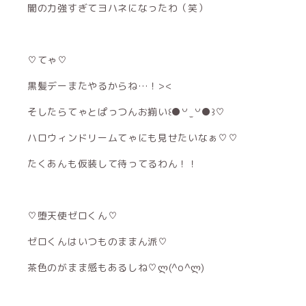
闇の力強すぎてヨハネになったわ（笑）
♡てゃ♡
黒髪デーまたやるからね…！><
そしたらてゃとぱっつんお揃い꒰●꒡ ̫ ꒡●꒱♡
ハロウィンドリームてゃにも見せたいなぁ♡♡
たくあんも仮装して待ってるわん！！
♡堕天使ゼロくん♡
ゼロくんはいつものままん派♡
茶色のがまま感もあるしね♡ლ(^o^ლ)