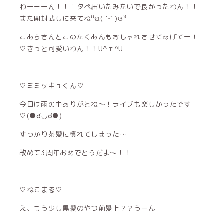
わーーーん！！！タペ届いたみたいで良かったわん！！
また開封式しに来てね⁽⁽ଘ( ˊᵕˋ )ଓ⁾⁾
こあらさんとこのたくあんもおしゃれさせてあげてー！
♡きっと可愛いわん！！U^ェ^U
♡ミミッキュくん♡
今日は雨の中ありがとね〜！ライブも楽しかったです
♡(●☌◡☌●)
すっかり茶髪に慣れてしまった…
改めて3周年おめでとうだよ〜！！
♡ねこまる♡
え、もう少し黒髪のやつ前髪上？？うーん