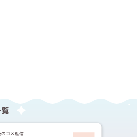
する
ebookでシェアする
一覧
後のコメ返信