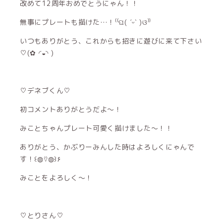
改めて12周年おめでとうにゃん！！
無事にプレートも描けた…！⁽⁽ଘ( ˊᵕˋ )ଓ⁾⁾
いつもありがとう、これからも招きに遊びに来て下さい
♡(✿ ◜◒◝ )
♡デネブくん♡
初コメントありがとうだよ〜！
みことちゃんプレート可愛く描けました〜！！
ありがとう、かぶりーみんした時はよろしくにゃんで
す！꒰◍⍢◍꒱۶
みことをよろしく〜！
♡とりさん♡