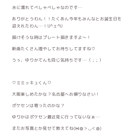
水に濡れてべしゃべしゃなのです…
ありがとうわん！！たくあん今年もみんなとお誕生日を
迎えれたわん…！U^ェ^U
描けそうな時はプレート描きますよ〜！
新曲たくさん増やしてお待ちしてますね♡
うぅ、ゆりかてんも同じ気持ちです…（ ; ; ）
♡ミミッキュくん♡
大阪楽しめたかな？名古屋へお帰りなさい！
ポケセンは寄ったのかな？
ゆりかはポケセン最近見に行ってないなぁ…
またお写真とか見せて教えてね(⋈◍＞◡＜◍)