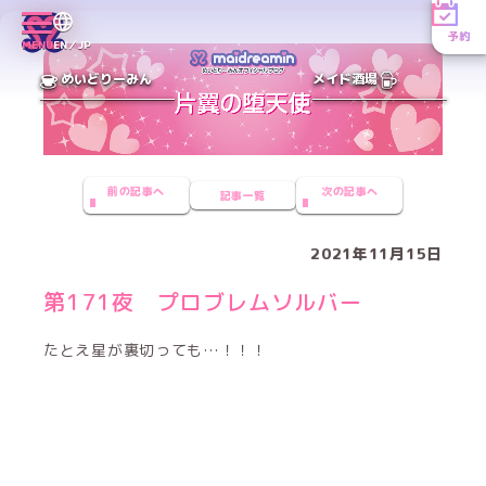
予約
MENU
EN／JP
めいどりーみん
メイド酒場
前の記事へ
次の記事へ
記事一覧
2021年11月15日
第171夜 プロブレムソルバー
たとえ星が裏切っても…！！！