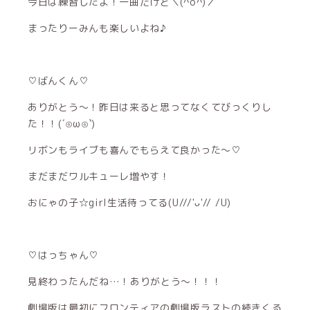
今日は練習したよ！一曲だけど＼(^o^)／
まったりーみんも楽しいよね♪
♡ばんくん♡
ありがとう〜！昨日は来ると思ってなくてびっくりし
た！！(´⊙ω⊙`)
リボンもライブも喜んでもらえて良かった〜♡
まだまだワルキューレ増やす！
おにゃの子☆girl生活待ってる(U///'ᴗ'// /U)
♡はっちゃん♡
見終わったんだね…！ありがとう〜！！！
劇場版は最初にフロンティアの劇場版ラストの続きくる