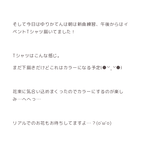
そして今日はゆりかてんは朝は新曲練習、午後からはイ
ベントTシャツ描いてました！
Tシャツはこんな感じ。
まだ下描きだけどこれはカラーになる予定꒰●꒡ ̫ ꒡●꒱
花束に気合い込めまくったのでカラーにするのが楽し
み…へへっ…
リアルでのお花もお待ちしてますよ…？(o'ω'o)