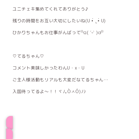
ユニチェキ集めてくれてありがとう♪
残りの時間をお互い大切にしたいね(U •́ .̫ •̀ U)
ひかりちゃんもお仕事がんばって⁽⁽ଘ( ˊᵕˋ )ଓ⁾⁾
♡てるちゃん♡
コメント美味しかったわんU・x・U
ご主人様活動もリアルも大変だなてるちゃん…
入国待ってるよ〜！！ヾﾉ｡ÒㅅÓ)ﾉｼ
プロフィール