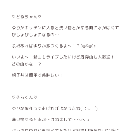
♡どるちゃん♡
ゆりかキッチンに入ると洗い物とかする時に水がはねて
びしょびしょになるの…
余裕あればゆりか飯つくるよ〜！？꒰◍⍢◍꒱۶
いいよ〜！新曲もライブしたいけど既存曲も大歓迎！！
どの曲かなー？
親子丼は簡単で美味しい！
♡そらくん♡
ゆりか飯作ってあげればよかったね(´；ω；`)
洗い物すると水が…はねまして…へへっ
がっぷりゆりかも調べてみたけど相撲用語みたいな感じ