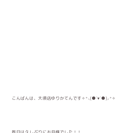
こんばんは、大須店ゆりかてんです✧⁺⸜(●˙▾˙●)⸝⁺✧
昨日は久しぶりにお月様でした！！