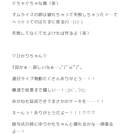
ぐちゃぐちゃな飯（笑）
オムライスの卵は破れちゃって失敗しちゃったァ…て
へっ☆ってのはたまに見る(U ･(ｪ)･)
失敗してなくてもよければ作るよ（笑）
♡ひかりちゃん♡
3回かぁ…寂しいなぁ…｡ﾟ(ﾟ´ω`ﾟ)ﾟ｡
連日ライブ発動たくさんありがとう…！！
爆速で投票まで嬉しい…！:;(∩´﹏`∩);:
めがねも回収できてまさかのケーキを……！！
えーんっ！ありがとうだよー！！！♡♡♡
授与式の時にゆりかもちゃんと喋れるかな…頑張る
よ…！