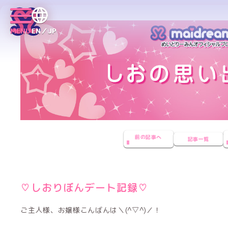
MENU
EN／JP
前の記事へ
記事一覧
♡しおりぼんデート記録♡
ご主人様、お嬢様こんばんは＼(^▽^)／！