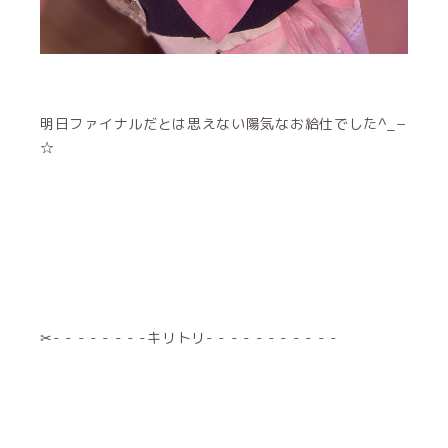
明日ファイナルだとは思えない陽気なお給仕でした^_−
☆
✂︎- - - - - - - -キリトリ- - - - - - - - - - -