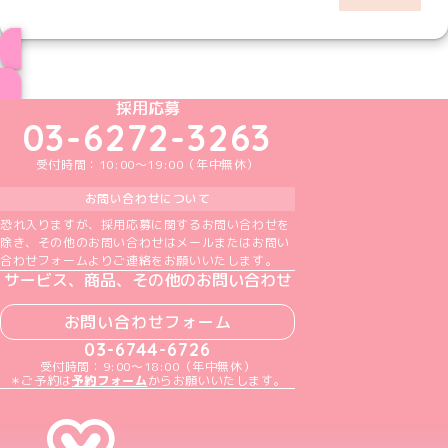
ブログ トップページへ
めいどりーみんTikTok公式アカウント
めいどりーみんX公式アカウント
めいどりーみんInstagram公式アカウント
めいどりーみんFacebook公式アカウン
めいどりーみんYouTube公式アカ
採用応募
03-6272-3263
受付時間：10:00～19:00（年中無休）
お問い合わせについて
恐れ入りますが、採用応募に関するお問い合わせを
除き、その他のお問い合わせはメールまたはお問い
合わせフォームよりご連絡をお願いいたします。
サービス、商品、その他のお問い合わせ
お問い合わせフォーム
03-6744-6726
受付時間：9:00～18:00（年中無休）
＊ご予約は
予約フォーム
からお願いいたします。