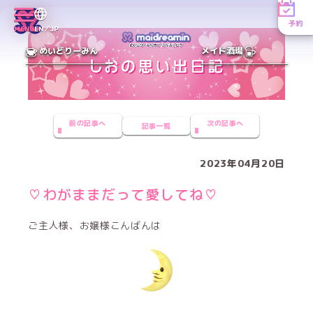
予約
MENU
EN／JP
めいどりーみん
メイド酒場
前の記事へ
次の記事へ
記事一覧
2023年04月20日
♡わがままだって愛してね♡
ご主人様、お嬢様こんばんは