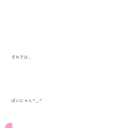
それでは...
ばいにゃん^._.^