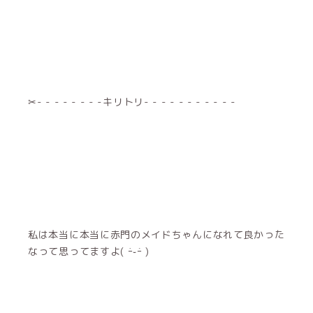
✂︎- - - - - - - -キリトリ- - - - - - - - - - -
私は本当に本当に赤門のメイドちゃんになれて良かった
なって思ってますよ( ｰ̀֊ｰ́ )