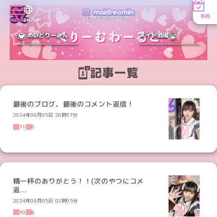
予約
MENU
EN／JP
めいどりーみん
メイド酒場
記事一覧
最後のブログ、最後のコメント返信！
2024年06月05日 20時37分
11
6
精一杯のありがとう！！(次のやつにコメ
返...
2024年06月05日 02時05分
10
8