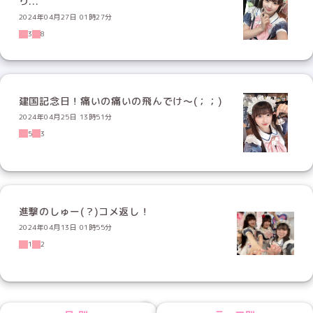
り...
2024年04月27日 01時27分
3
8
建国記念日！痛いの痛いの飛んでけ〜(；；)
2024年04月25日 13時51分
5
3
進撃のしゅー(？)コメ返し！
2024年04月13日 01時55分
1
2
NEXT