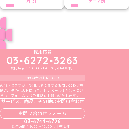
月別
テーマ別
プロフィール
ブログ トップページへ
めいどりーみんTikTok公式アカウント
めいどりーみんX公式アカウント
めいどりーみんInstagram公式アカウント
めいどりーみんFacebook公式アカウン
めいどりーみんYouTube公式アカ
採用応募
03-6272-3263
受付時間：10:00～19:00（年中無休）
お問い合わせについて
恐れ入りますが、採用応募に関するお問い合わせを
除き、その他のお問い合わせはメールまたはお問い
合わせフォームよりご連絡をお願いいたします。
サービス、商品、その他のお問い合わせ
お問い合わせフォーム
03-6744-6726
受付時間：9:00～18:00（年中無休）