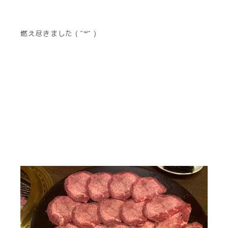
燃え尽きました ( ˘꒳˘ )