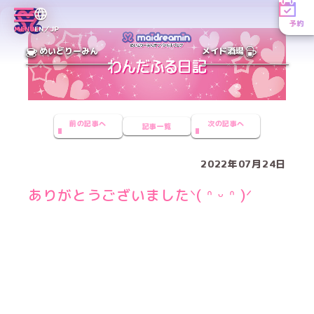
予約
MENU
EN／JP
めいどりーみん
メイド酒場
前の記事へ
次の記事へ
記事一覧
2022年07月24日
ありがとうございましたᐠ( ᐢ ᵕ ᐢ )ᐟ