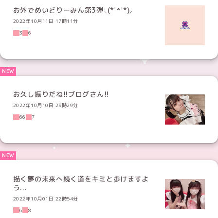
お外でめいどりーみん第3弾⸜(*˙꒳˙*)⸝
2022年10月11日 17時11分
3
6
お久し振りだね!!ブログさん!!
2022年10月10日 23時29分
66
7
描く夢の未来へ続く道をキミと歩けますよ
う...
2022年10月01日 22時54分
6
8