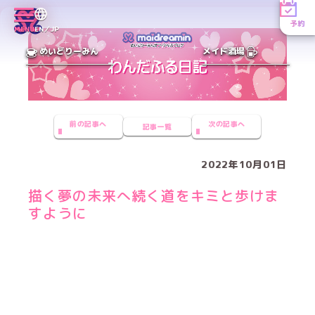
予約
MENU
EN／JP
めいどりーみん
メイド酒場
前の記事へ
次の記事へ
記事一覧
2022年10月01日
描く夢の未来へ続く道をキミと歩けま
すように