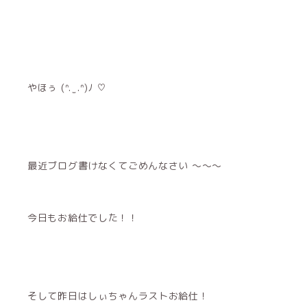
やほぅ (ᐢ. ̫ .ᐢ)ﾉ ♡
最近ブログ書けなくてごめんなさい 〜〜〜
今日もお給仕でした！！
そして昨日はしぃちゃんラストお給仕！