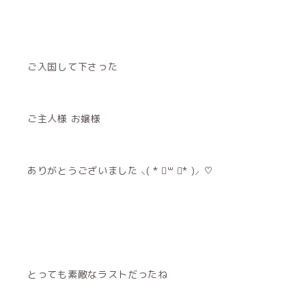
ご入国して下さった
ご主人様 お嬢様
ありがとうございました ⸜( * ॑꒳ ॑* )⸝ ♡
とっても素敵なラストだったね