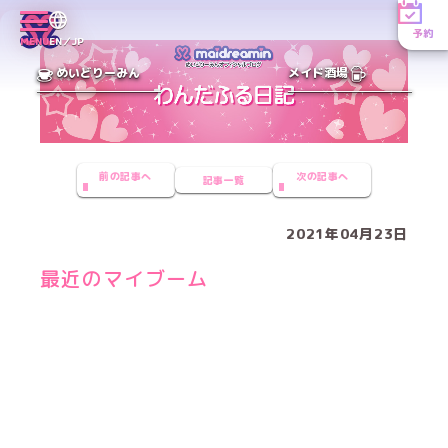
予約
MENU
EN／JP
めいどりーみん
メイド酒場
前の記事へ
次の記事へ
記事一覧
2021年04月23日
最近のマイブーム