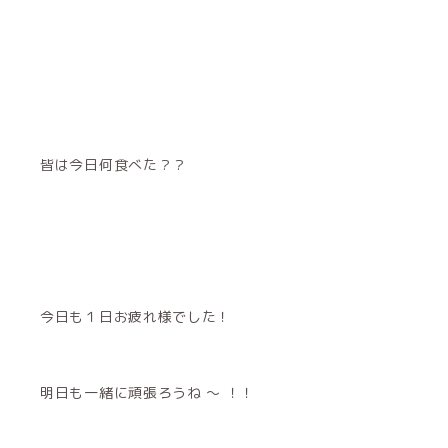
皆は今日何食べた？？
今日も１日お疲れ様でした！
明日も一緒に頑張ろうね 〜 ！！