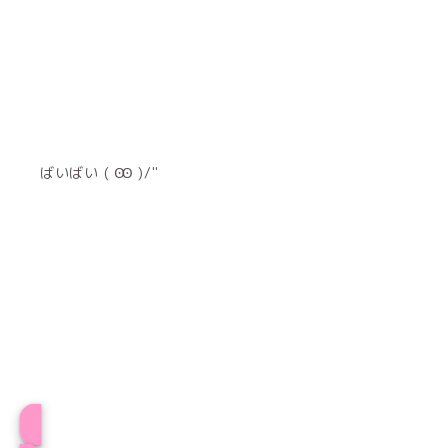
ばいばい ( Ꙭ )/''
プロフィール