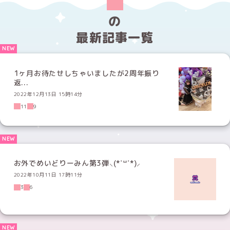
の
最新記事一覧
1ヶ月お待たせしちゃいましたが2周年振り
返...
2022年12月13日 15時14分
11
9
お外でめいどりーみん第3弾⸜(*˙꒳˙*)⸝
2022年10月11日 17時11分
3
6