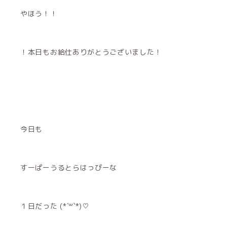
やほう！！
！本日もお給仕ありがとうございました！
今日も
すーぱーうるとらはっぴーな
１日だった (*´꒳`*)♡