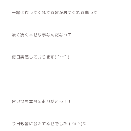
一緒に作ってくれてる皆が居てくれる事って
凄く凄く幸せな事なんだなって
毎日実感しております( ¯﹀¯ )
皆いつも本当にありがとう！！
今日も皆に会えて幸せでした ( ◜௰◝ )♡