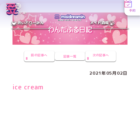
予約
MENU
EN／JP
めいどりーみん
メイド酒場
前の記事へ
次の記事へ
記事一覧
2021年05月02日
ice cream