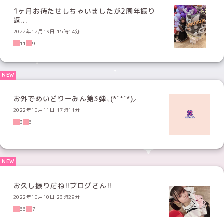
1ヶ月お待たせしちゃいましたが2周年振り
返...
2022年12月13日 15時14分
11
9
お外でめいどりーみん第3弾⸜(*˙꒳˙*)⸝
2022年10月11日 17時11分
3
6
お久し振りだね!!ブログさん!!
2022年10月10日 23時29分
66
7