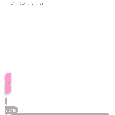
ばいばい ヾ(｡･v･｡)
プロフィール
いいね