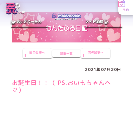
予約
MENU
EN／JP
めいどりーみん
メイド酒場
前の記事へ
次の記事へ
記事一覧
2021年07月20日
お誕生日！！（ PS.おいもちゃんへ
♡）