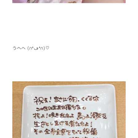
うへへ (∩❛ڡ❛∩)♡