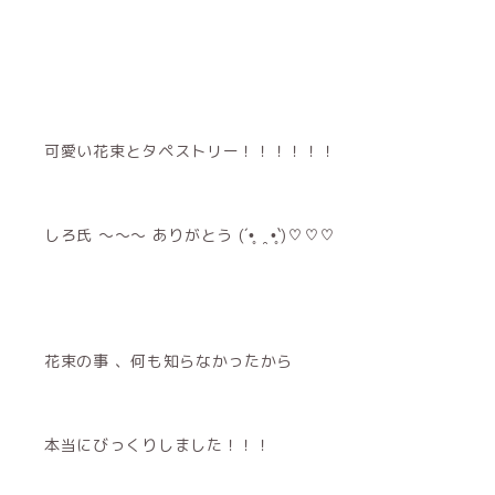
可愛い花束とタペストリー！！！！！！
しろ氏 〜〜〜 ありがとう (´•̥ ̯ •̥`)♡♡♡
花束の事 、何も知らなかったから
本当にびっくりしました！！！