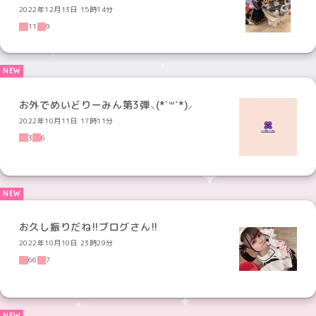
2022年12月13日 15時14分
11
9
お外でめいどりーみん第3弾⸜(*˙꒳˙*)⸝
2022年10月11日 17時11分
3
6
お久し振りだね!!ブログさん!!
2022年10月10日 23時29分
66
7