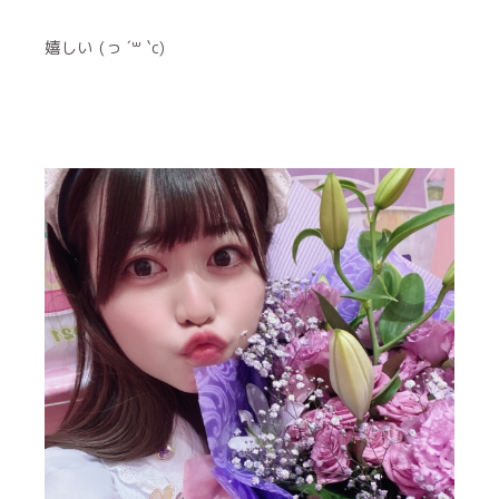
嬉しい (っ ´꒳ `c)