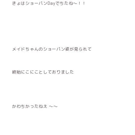
きょはショーパンDayでちたね〜！！
メイドちゃんのショーパン姿が見られて
終始にこにことしておりました
かわちかったねえ 〜〜