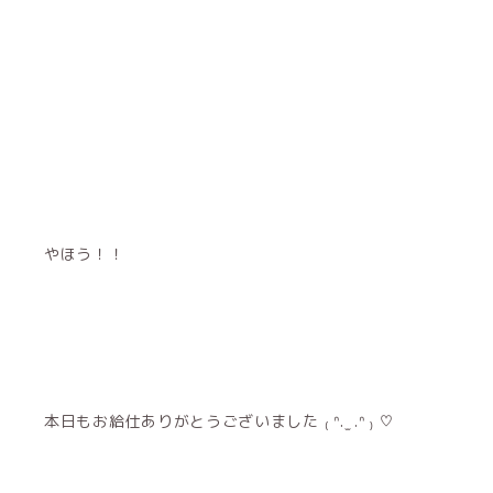
やほう！！
本日もお給仕ありがとうございました ₍ ᐢ. ̫ .ᐢ ₎ ♡