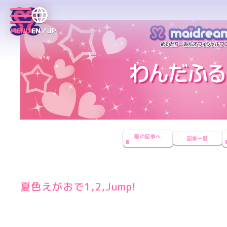
MENU
EN／JP
前の記事へ
記事一覧
夏色えがおで1,2,Jump!