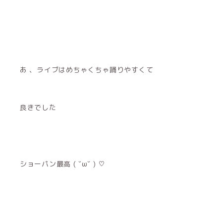
あ 、ライブはめちゃくちゃ踊りやすくて
良きでした
ショーパン最高 ( ˇωˇ ) ♡