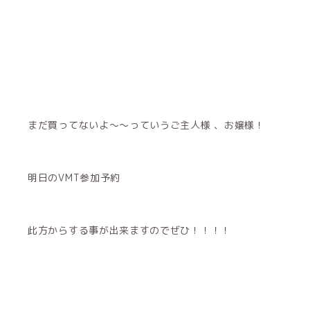
まだ買ってないよ〜〜っていうご主人様 、お嬢様！
明日のVMT参加予約
此方からする事が出来ますのでぜひ！！！！