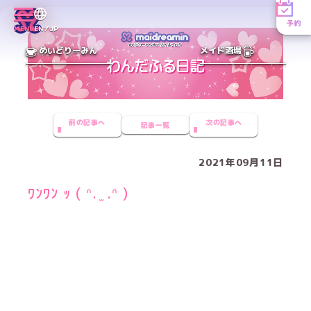
予約
MENU
EN／JP
めいどりーみん
メイド酒場
前の記事へ
次の記事へ
記事一覧
2021年09月11日
ﾜﾝﾜﾝ ｯ ( ᐢ. ̫ .ᐢ )