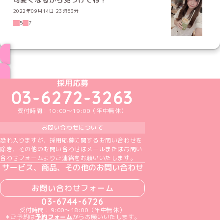
2022年09月14日 23時53分
5
7
ブログ トップページへ
めいどりーみんTikTok公式アカウント
めいどりーみんX公式アカウント
めいどりーみんInstagram公式アカウント
めいどりーみんFacebook公式アカウン
めいどりーみんYouTube公式アカ
採用応募
03-6272-3263
受付時間：10:00～19:00（年中無休）
お問い合わせについて
恐れ入りますが、採用応募に関するお問い合わせを
除き、その他のお問い合わせはメールまたはお問い
合わせフォームよりご連絡をお願いいたします。
サービス、商品、その他のお問い合わせ
お問い合わせフォーム
03-6744-6726
受付時間：9:00～18:00（年中無休）
＊ご予約は
予約フォーム
からお願いいたします。