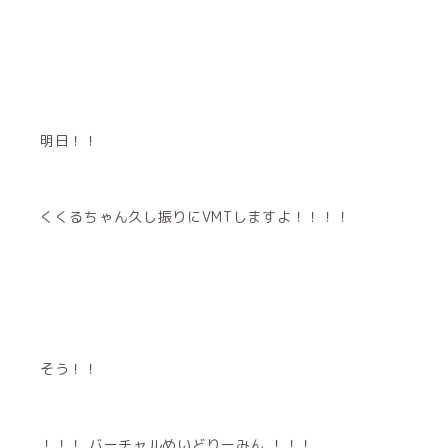
明日！！
くくるちゃん久し振りにVMTしますよ！！！！
そう！！
！！！ バーチャルめいどりーみん ！！！