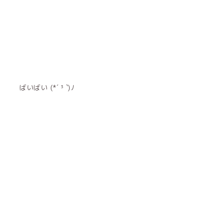
ばいばい (*´ ³ `)ﾉ