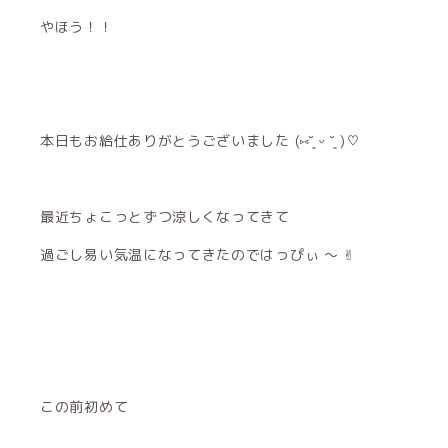
やほう！！
本日もお給仕ありがとうございました (⑅˘͈ ᵕ ˘͈ )♡
最近ちょこっとずつ涼しくなってきて
過ごし易い気温になってきたのではっぴぃ 〜 ✌︎
この前初めて