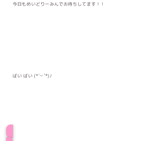
今日もめいどりーみんでお待ちしてます！！
ばい ばい (*´︶`*)ﾉ
プロフィール