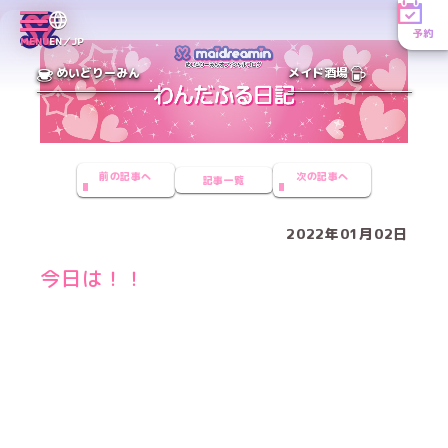
予約
MENU
EN／JP
めいどりーみん
メイド酒場
前の記事へ
次の記事へ
記事一覧
2022年01月02日
今日は！！