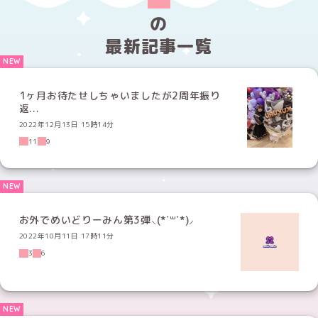
の
最新記事一覧
1ヶ月お待たせしちゃいましたが2周年振り
返...
2022年12月13日 15時14分
11
9
お外でめいどりーみん第3弾⸜(*˙꒳˙*)⸝
2022年10月11日 17時11分
3
6