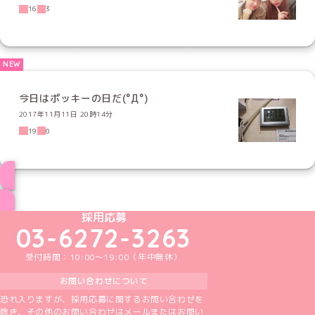
16
3
今日はポッキーの日だ(°Д°)
2017年11月11日 20時14分
19
0
ブログ トップページへ
めいどりーみんTikTok公式アカウント
めいどりーみんX公式アカウント
めいどりーみんInstagram公式アカウント
めいどりーみんFacebook公式アカウン
めいどりーみんYouTube公式アカ
採用応募
03-6272-3263
受付時間：10:00～19:00（年中無休）
お問い合わせについて
恐れ入りますが、採用応募に関するお問い合わせを
除き、その他のお問い合わせはメールまたはお問い