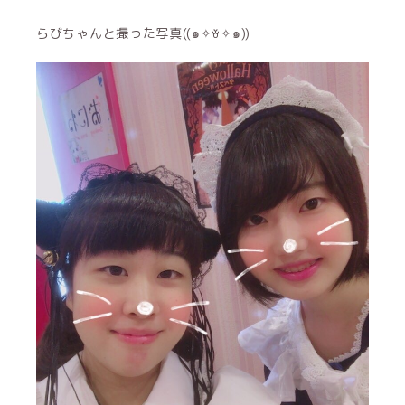
らびちゃんと撮った写真((๑✧ꈊ✧๑))