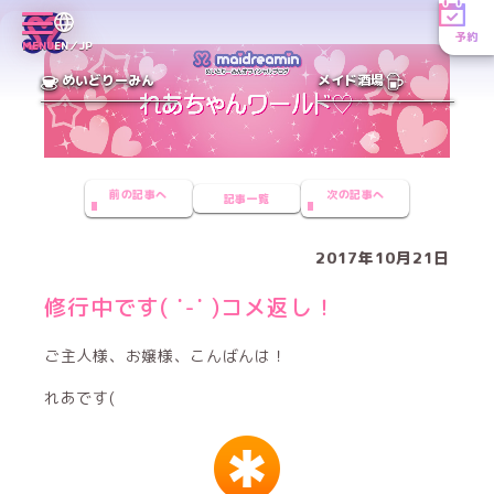
予約
MENU
EN／JP
めいどりーみん
メイド酒場
前の記事へ
次の記事へ
記事一覧
2017年10月21日
修行中です( ˙-˙ )コメ返し！
ご主人様、お嬢様、こんばんは！
れあです(