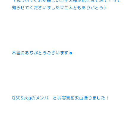
（気づいてくれた優しいご主人様が私にみてみて！って
知らせてくださいました♡二人ともありがとう）
本当にありがとうございます☻
QSCSeggのメンバーとお写真を沢山撮りました！