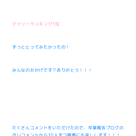
デイリーランキング1位
ずっととってみたかったの！
みんなのおかげです♡ありがとう！！！
たくさんコメントをいただけたので、卒業報告ブログの
古いコメントから10人ずつ順番にお返しします！！！