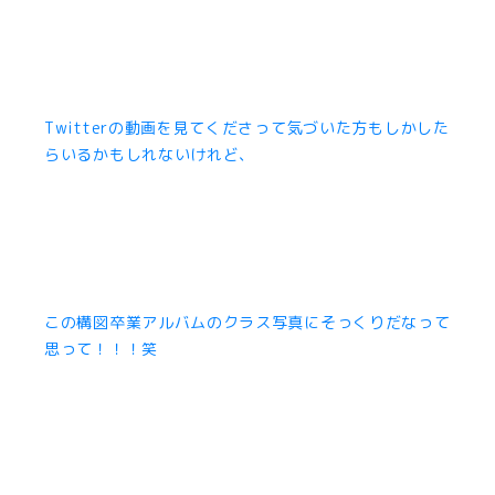
Twitterの動画を見てくださって気づいた方もしかした
らいるかもしれないけれど、
この構図卒業アルバムのクラス写真にそっくりだなって
思って！！！笑