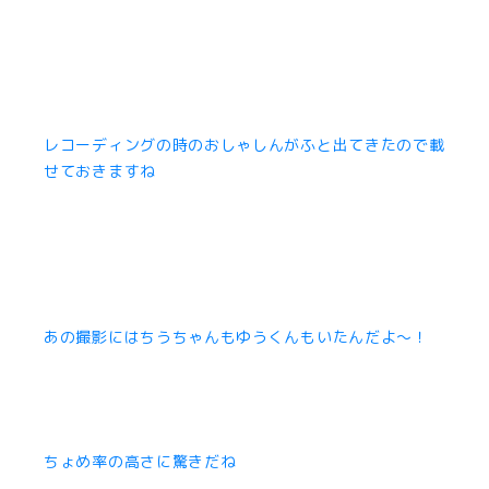
レコーディングの時のおしゃしんがふと出てきたので載
せておきますね
あの撮影にはちうちゃんもゆうくんもいたんだよ〜！
ちょめ率の高さに驚きだね