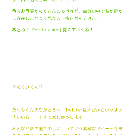
色々お写真がたくさんあるけれど、自分の中で私が確か
に存在したなって思える一枚を選んでみた！
あとね！『MEDreamin』覚えておくね！
♡たくみくん♡
たくみくんありがとう〜！Twitter星人だからいっぱい
「いいね！」できて楽しかったよ☺︎
みんなが夢の国たのしい！っていう素敵なツイートを見