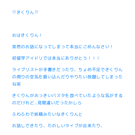
♡きくりん♡
おはきくりん！
突然のお話になってしまって本当にごめんなさい！
初留学アイドリでは本当にありがとう！！！
ライブリストが手書きだったり、ちょめ不足できくりん
の周りの空気を吸い込んだりやりたい放題してしまった
ね笑
きくりんがおっきいパスタを食べていたような気がする
のだけれど...見間違いだったかしら
ふわふわで妖精みたいなきくりんと
お話しできたり、たのしいライブが出来たり、