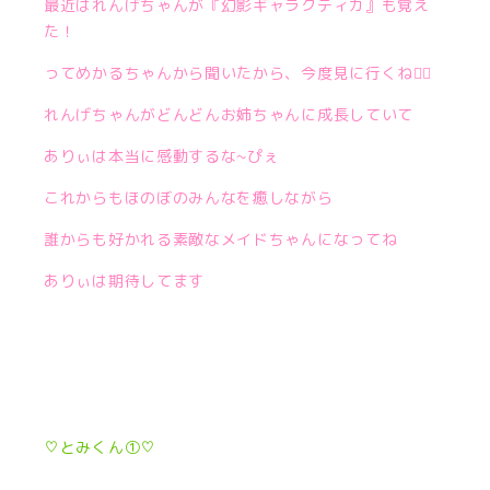
最近はれんげちゃんが『幻影ギャラクティカ』も覚え
た！
ってめかるちゃんから聞いたから、今度見に行くね♡⃛
れんげちゃんがどんどんお姉ちゃんに成長していて
ありぃは本当に感動するな~ぴぇ
これからもほのぼのみんなを癒しながら
誰からも好かれる素敵なメイドちゃんになってね
ありぃは期待してます
♡とみくん①♡