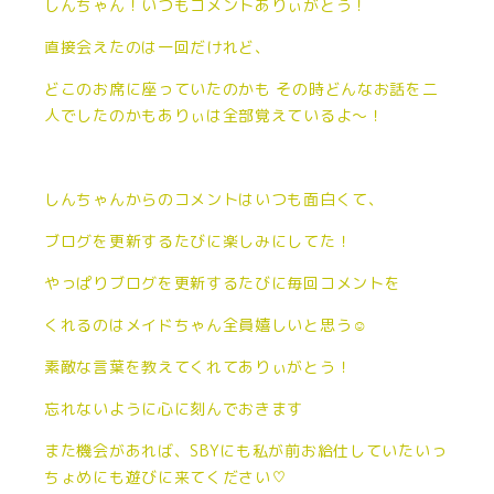
しんちゃん！いつもコメントありぃがとう！
直接会えたのは一回だけれど、
どこのお席に座っていたのかも その時どんなお話を二
人でしたのかもありぃは全部覚えているよ〜！
しんちゃんからのコメントはいつも面白くて、
ブログを更新するたびに楽しみにしてた！
やっぱりブログを更新するたびに毎回コメントを
くれるのはメイドちゃん全員嬉しいと思う☺︎
素敵な言葉を教えてくれてありぃがとう！
忘れないように心に刻んでおきます
また機会があれば、SBYにも私が前お給仕していたいっ
ちょめにも遊びに来てください♡