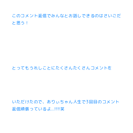
このコメント返信でみんなとお話しできるのはさいごだ
と思う！
とってもうれしことにたくさんたくさんコメントを
いただけたので、ありぃちゃん人生で3回目のコメント
返信頑張っているよ...!!!!笑