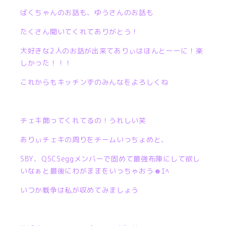
ばくちゃんのお話も、ゆうさんのお話も
たくさん聞いてくれてありがとう！
大好きな2人のお話が出来てありぃはほんとーーに！楽
しかった！！！
これからもキッチンずのみんなをよろしくね
チェキ飾ってくれてるの！うれしい笑
ありぃチェキの周りをチームいっちょめと、
SBY、QSCSeggメンバーで固めて最強布陣にして欲し
いなぁと最後にわがままをいっちゃおう☻ｴﾍ
いつか戦争は私が収めてみましょう