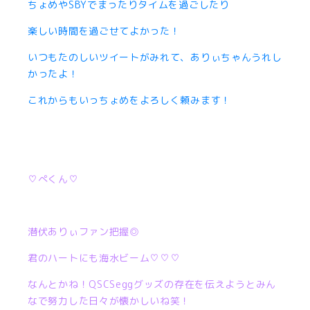
ちょめやSBYでまったりタイムを過ごしたり
楽しい時間を過ごせてよかった！
いつもたのしいツイートがみれて、ありぃちゃんうれし
かったよ！
これからもいっちょめをよろしく頼みます！
♡ぺくん♡
潜伏ありぃファン把握◎
君のハートにも海水ビーム♡♡♡
なんとかね！QSCSeggグッズの存在を伝えようとみん
なで努力した日々が懐かしいね笑！