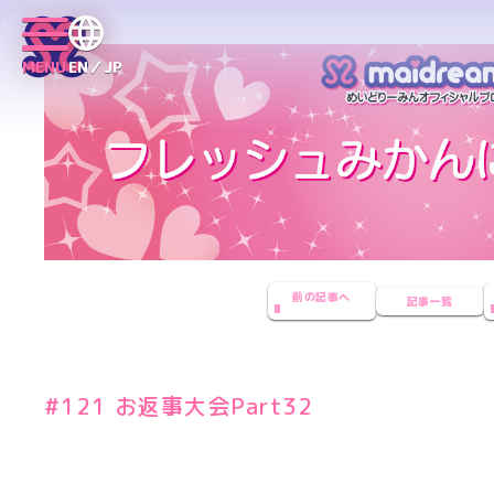
MENU
EN／JP
前の記事へ
記事一覧
#121 お返事大会Part32