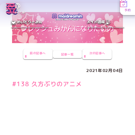
予約
MENU
EN／JP
めいどりーみん
メイド酒場
前の記事へ
次の記事へ
記事一覧
2021年02月04日
#138 久方ぶりのアニメ