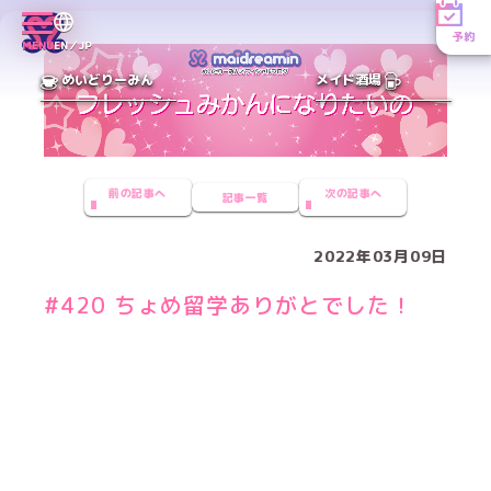
予約
MENU
EN／JP
めいどりーみん
メイド酒場
前の記事へ
次の記事へ
記事一覧
2022年03月09日
#420 ちょめ留学ありがとでした！