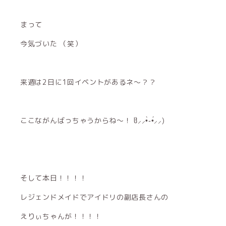
まって
今気づいた （笑）
来週は2日に1回イベントがあるネ〜？？
ここながんばっちゃうからね〜！ ჱ̒⸝⸝•̀֊•́⸝⸝)‪
そして本日！！！！
レジェンドメイドでアイドリの副店長さんの
えりぃちゃんが！！！！