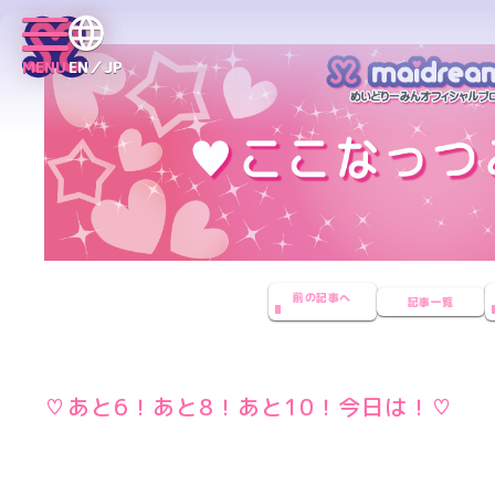
MENU
EN／JP
前の記事へ
記事一覧
♡あと6！あと8！あと10！今日は！♡