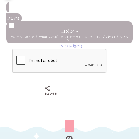
いいね
コメント
めいどりーみんアプリ会員になればコメントできます！メニュー「アプリ紹介」をクリッ
ク！
コメント数(1)
Xでシェアする
LINEでシェアする
Facebookでシェアする
シェアする
の