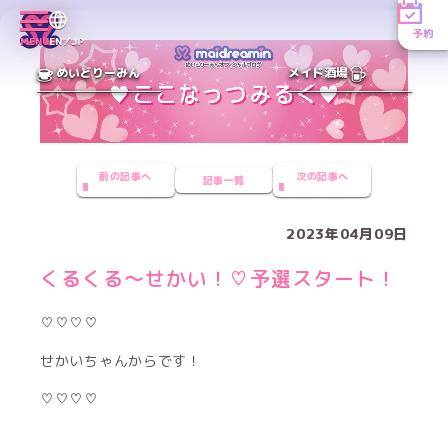
予約
MENU
EN／JP
めいどりーみん
メイド酒場
前の記事へ
次の記事へ
記事一覧
2023年04月09日
くるくる〜せかい！♡予選スタート！
♡♡♡♡
せかいちゃんからです！
♡♡♡♡