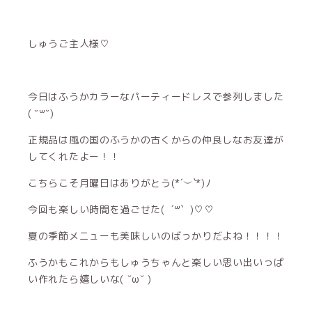
しゅうご主人様♡
今日はふうかカラーなパーティードレスで参列しました
( ˘꒳˘)
正規品は風の国のふうかの古くからの仲良しなお友達が
してくれたよー！！
こちらこそ月曜日はありがとう(*´︶`*)ﾉ
今回も楽しい時間を過ごせた( ´꒳​` )♡♡
夏の季節メニューも美味しいのばっかりだよね！！！！
ふうかもこれからもしゅうちゃんと楽しい思い出いっぱ
い作れたら嬉しいな( ˇωˇ )