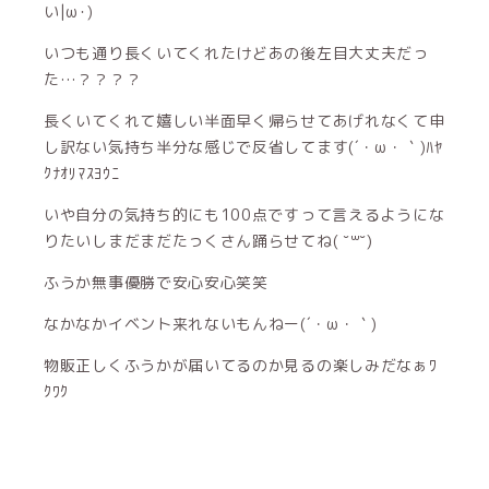
い|ω･)
いつも通り長くいてくれたけどあの後左目大丈夫だっ
た…？？？？
長くいてくれて嬉しい半面早く帰らせてあげれなくて申
し訳ない気持ち半分な感じで反省してます(´・ω・｀)ﾊﾔ
ｸﾅｵﾘﾏｽﾖｳﾆ
いや自分の気持ち的にも100点ですって言えるようにな
りたいしまだまだたっくさん踊らせてね( ˘꒳˘)
ふうか無事優勝で安心安心笑笑
なかなかイベント来れないもんねー(´・ω・｀)
物販正しくふうかが届いてるのか見るの楽しみだなぁﾜ
ｸﾜｸ