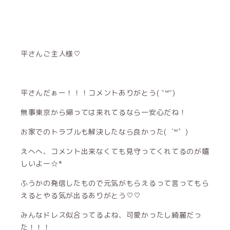
平さんご主人様♡
平さんだぁー！！！コメントありがとう( ˘꒳˘)
無事東京から帰っては来れてるなら一安心だね！
お家でのトラブルも解決したなら良かった( ´꒳​` )
えへへ、コメント出来なくても見守ってくれてるのが嬉
しいよー☆*
ふうかの発信したもので元気がもらえるって言ってもら
えるとやる気が出るありがとう♡♡
みんなドレス似合ってるよね、可愛かったし綺麗だっ
た！！！