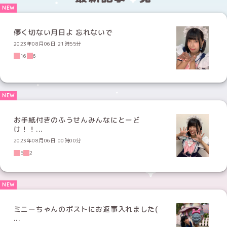
儚く切ない月日よ 忘れないで
2023年08月06日 21時55分
16
6
お手紙付きのふうせんみんなにとーど
け！！...
2023年08月06日 00時00分
5
2
ミニーちゃんのポストにお返事入れました(
...