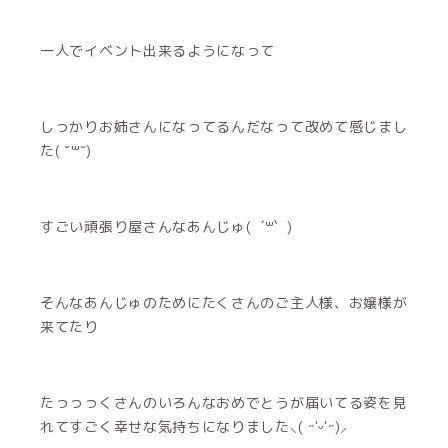
一人でイベント出来るようになって
しっかりお姉さんになってるんだなって改めて感じまし
た( ˘꒳˘)
すごい頑張り屋さんなあんじゅ( ´꒳​` )
そんなあんじゅのためにたくさんのご主人様、お嬢様が
来てたり
たっっっくさんのいろんなおめでとうが届いてる姿を見
れてすごく幸せな気持ちになりました‪⸜( ˶'ᵕ'˶)⸝