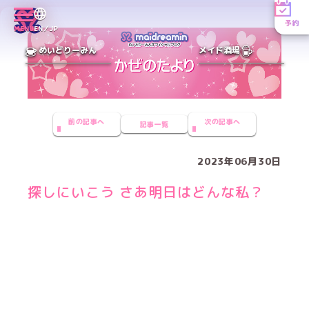
予約
MENU
EN／JP
めいどりーみん
メイド酒場
前の記事へ
次の記事へ
記事一覧
2023年06月30日
探しにいこう さあ明日はどんな私？