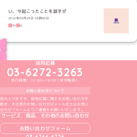
い、今起こったことを話すぜ
2022年09月29日 04時40分
10
4
ブログ トップページへ
めいどりーみんTikTok公式アカウント
めいどりーみんX公式アカウント
めいどりーみんInstagram公式アカウント
めいどりーみんFacebook公式アカウン
めいどりーみんYouTube公式アカ
採用応募
03-6272-3263
受付時間：10:00～19:00（年中無休）
お問い合わせについて
恐れ入りますが、採用応募に関するお問い合わせを
除き、その他のお問い合わせはメールまたはお問い
合わせフォームよりご連絡をお願いいたします。
サービス、商品、その他のお問い合わせ
お問い合わせフォーム
03-6744-6726