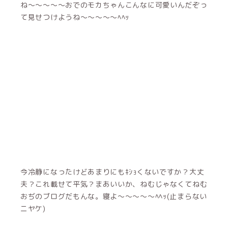
ね〜〜〜〜〜おでのモカちゃんこんなに可愛いんだぞっ
て見せつけようね〜〜〜〜〜ﾍﾍｯ
今冷静になったけどあまりにもｷｼｮくないですか？大丈
夫？これ載せて平気？まあいいか、ねむじゃなくてねむ
おぢのブログだもんな。寝よ〜〜〜〜〜ﾍﾍｯ(止まらない
ニヤケ)