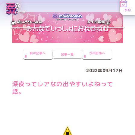
予約
MENU
EN／JP
めいどりーみん
メイド酒場
前の記事へ
次の記事へ
記事一覧
2022年09月17日
深夜ってレアなの出やすいよねって
話。