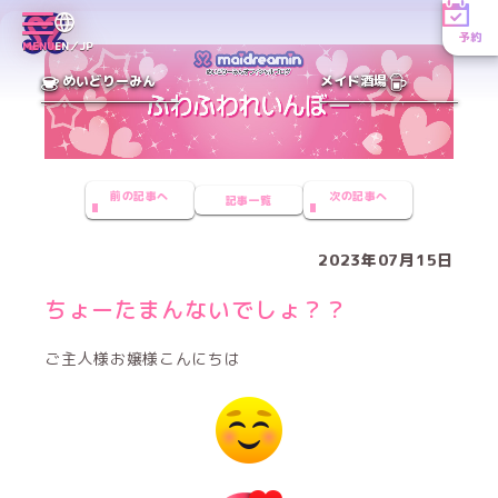
予約
MENU
EN／JP
めいどりーみん
メイド酒場
前の記事へ
次の記事へ
記事一覧
2023年07月15日
ちょーたまんないでしょ？？
ご主人様お嬢様こんにちは