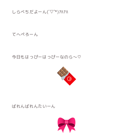
しらべちだよーん(´▽`*)ｱﾊｱﾊ
てへぺろーん
今日もはっぴーはっぴーなのら〜♡
ばれんばれんたいーん