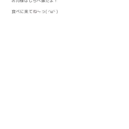
お月様はしらべ飯だよ！
食べに来てね〜っ( ◜ω◝ )