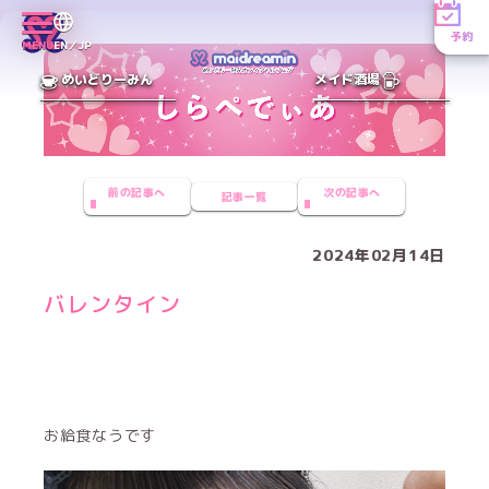
予約
MENU
EN／JP
めいどりーみん
メイド酒場
前の記事へ
次の記事へ
記事一覧
2024年02月14日
バレンタイン
お給食なうです