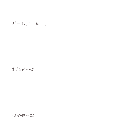
どーも(｀・ω・´)
ｵﾊﾞﾝﾃﾞｬｰｽﾞ
いや違うな