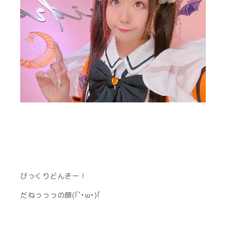
びっくりどんきー！
だねっっっの顔(｢`•ω•)｢