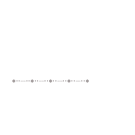
✼••┈┈••✼••┈┈••✼••┈┈••✼••┈┈••✼