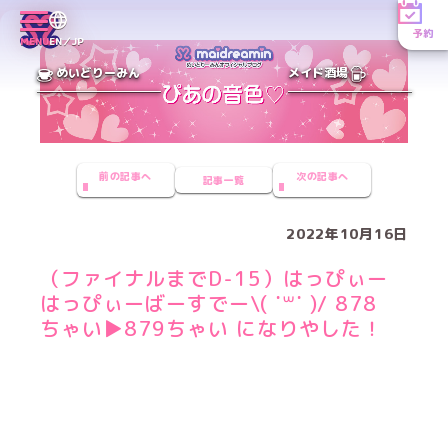
予約
MENU
EN／JP
めいどりーみん
メイド酒場
前の記事へ
次の記事へ
記事一覧
2022年10月16日
（ファイナルまでD-15）はっぴぃー
はっぴぃーばーすでー\( ˙꒳​˙ )/ 878
ちゃい▶︎879ちゃい になりやした！