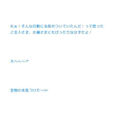
おぉ！そんな行動に名前がついていたんだ！って思った
ご主人さま、お嬢さまにもぴったりなはずだよ！
えへへ〜ᵕ̈*
宝物の本見つけた〜୨୧