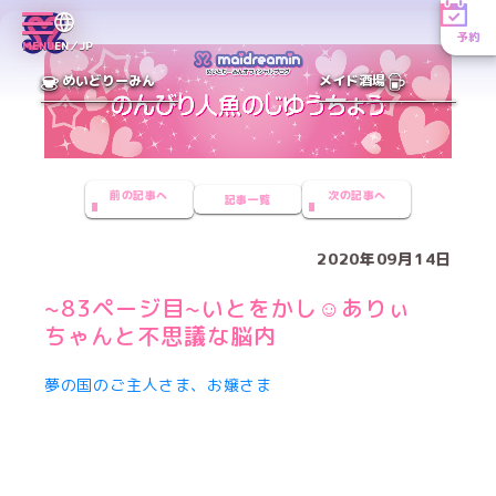
予約
MENU
EN／JP
めいどりーみん
メイド酒場
前の記事へ
次の記事へ
記事一覧
2020年09月14日
~83ページ目~いとをかし☺︎ありぃ
ちゃんと不思議な脳内
夢の国のご主人さま、お嬢さま