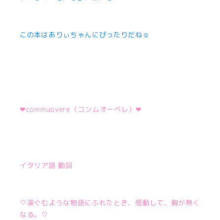
この本はありぃちゃんにぴったりだね☺︎
❤︎commuovere
（コンムオーベレ）
❤︎
イタリア語 動詞
♡涙ぐむような物語にふれたとき、感動して、胸が熱く
なる。♡