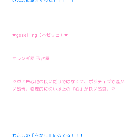
みんなに紹介するね！！！！！
❤︎gezelling
（ヘゼリヒ）
❤︎
オランダ語 形容詞
♡単に居心地の良いだけではなくて、ポジティブで温か
い感情。物理的に快い以上の『心』が快い感覚。♡
わたしの『をかし』に似てる！！！