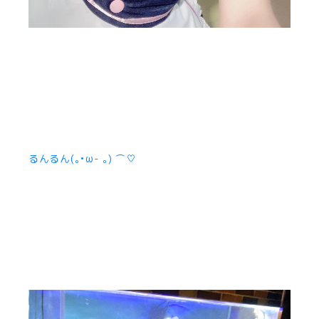
るんるん(｡•ω- ｡) ⌒♡