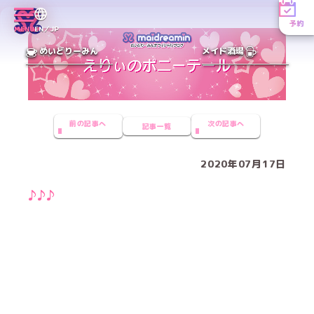
予約
MENU
EN／JP
めいどりーみん
メイド酒場
前の記事へ
次の記事へ
記事一覧
2020年07月17日
♪♪♪