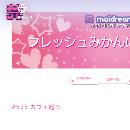
MENU
EN／JP
前の記事へ
記事一覧
#525 カフェ巡り