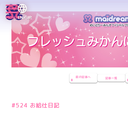
MENU
EN／JP
前の記事へ
記事一覧
#524 お給仕日記