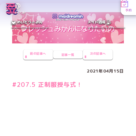
予約
MENU
EN／JP
めいどりーみん
メイド酒場
前の記事へ
次の記事へ
記事一覧
2021年04月15日
#207.5 正制服授与式！