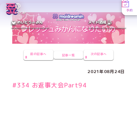
予約
MENU
EN／JP
めいどりーみん
メイド酒場
前の記事へ
次の記事へ
記事一覧
2021年08月24日
#334 お返事大会Part94