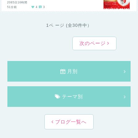
2085日16時間
51分前
4
3
1ペ ージ (全30件中）
次のページ
月別
テーマ別
ブログ一覧へ