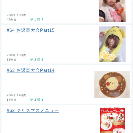
2082日16時間
49分前
1
4
#64 お返事大会Part15
2083日16時間
32分前
2
3
#63 お返事大会Part14
2084日17時間
14分前
2
3
#62 クリスマスメニュー