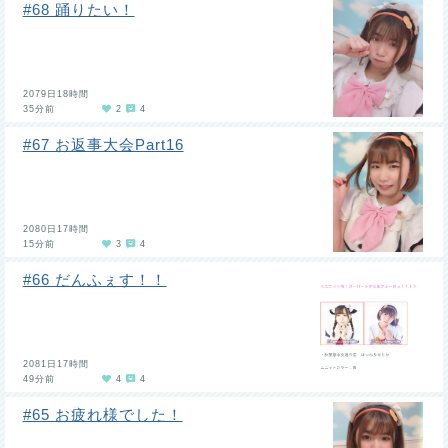
#68 踊りたい！
2079日18時間
35分前
2
4
#67 お返事大会Part16
2080日17時間
15分前
3
4
#66 だんふぇす！！
2081日17時間
49分前
4
4
#65 お疲れ様でした！