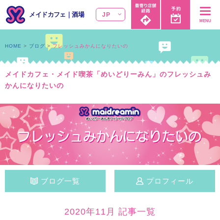
メイドカフェ
｜
酒場
JP
MENU
HOME
ブログ
フレッシュみかんになりたいの
メイドカフェ・メイド喫茶「めいどりーみん」のフレッシュみ
かんになりたいの
ブログ一覧
プロフィール
2020年11月 記事一覧