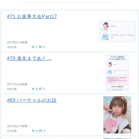
#71 お返事大会Part17
2076日17時間
30分前
2
5
#70 進化まであと…
2077日15時間
54分前
4
3
#69 バーチャルのお話
2078日17時間
22分前
6
4