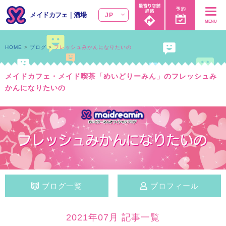
メイドカフェ
｜
酒場
JP
MENU
HOME
ブログ
フレッシュみかんになりたいの
メイドカフェ・メイド喫茶「めいどりーみん」のフレッシュみ
かんになりたいの
ブログ一覧
プロフィール
2021年07月 記事一覧