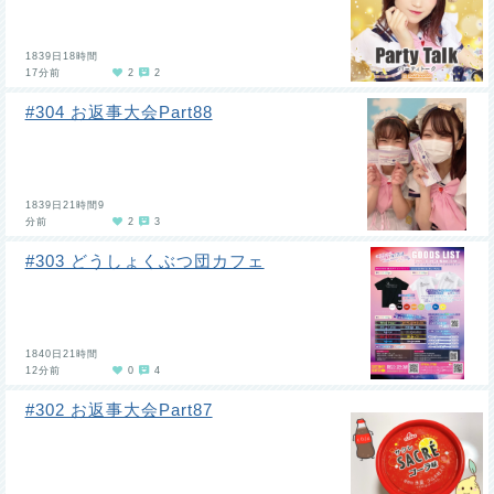
1839日18時間
17分前
2
2
#304 お返事大会Part88
1839日21時間9
分前
2
3
#303 どうしょくぶつ団カフェ
1840日21時間
12分前
0
4
#302 お返事大会Part87