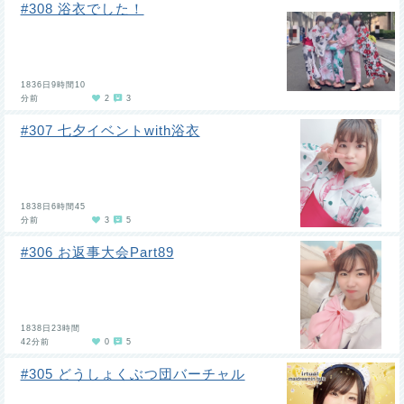
#308 浴衣でした！
1836日9時間10
分前
2
3
#307 七夕イベントwith浴衣
1838日6時間45
分前
3
5
#306 お返事大会Part89
1838日23時間
42分前
0
5
#305 どうしょくぶつ団バーチャル