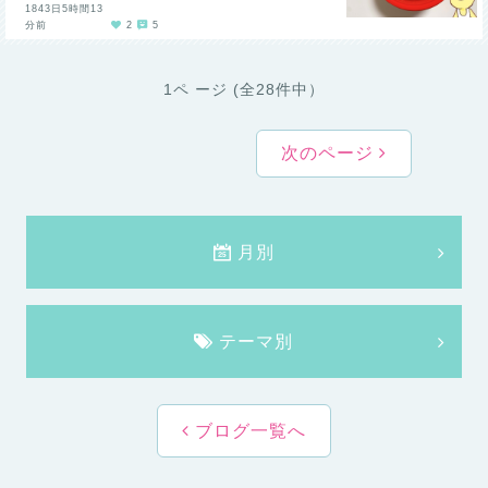
1843日5時間13
分前
2
5
1ペ ージ (全28件中）
次のページ
月別
テーマ別
ブログ一覧へ