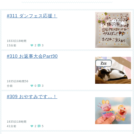
#311 ダンフェス応援！
1833日18時間
13分前
2
3
#310 お返事大会Part90
1835日6時間56
分前
0
3
#309 おやすみです…！
1835日18時間
41分前
2
5