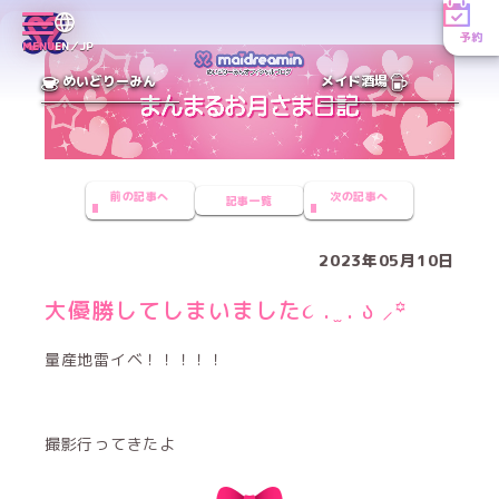
予約
MENU
EN／JP
めいどりーみん
メイド酒場
前の記事へ
次の記事へ
記事一覧
2023年05月10日
大優勝してしまいました૮ . ̫ . ა ⸝꙳
量産地雷イベ！！！！！
撮影行ってきたよ