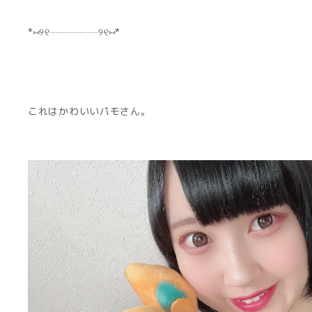
*⑅︎୨୧┈︎┈︎┈︎┈︎┈︎┈︎┈︎┈︎୨୧⑅︎*
これはかわいいパモさん。