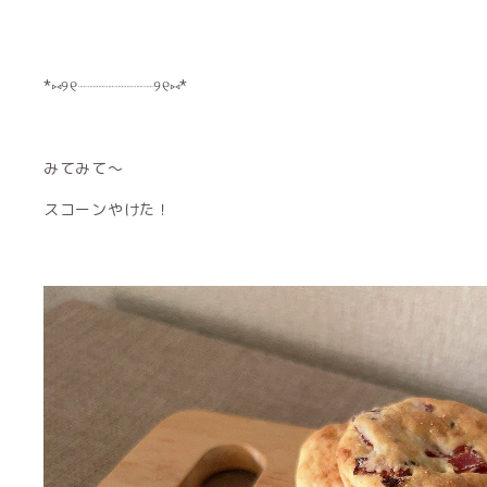
*⑅︎୨୧┈︎┈︎┈︎┈︎┈︎┈︎┈︎┈︎୨୧⑅︎*
みてみて〜
スコーンやけた！