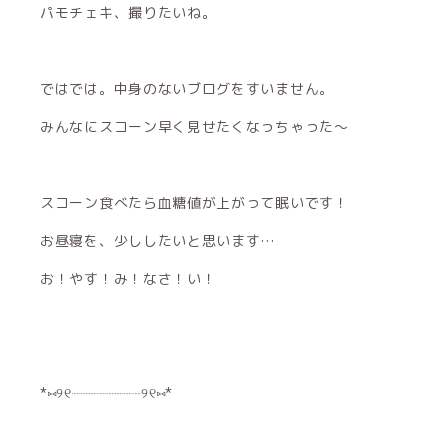
パモチェキ、撮りたいね。
ではでは。中身のないブログをすいません。
みんなにスコーン早く見せたくなっちゃった〜
スコーン食べたら血糖値が上がって眠いです！
お昼寝を、少ししたいと思います…
お！やす！み！なさ！い！
*⑅︎୨୧┈︎┈︎┈︎┈︎┈︎┈︎┈︎┈︎୨୧⑅︎*