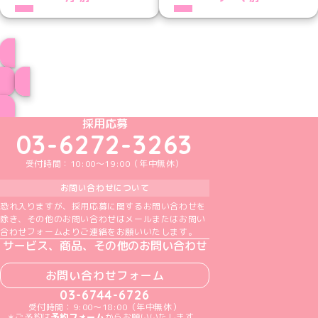
にこプロフィール
ブログ トップページへ
めいどりーみんTikTok公式アカウント
めいどりーみんX公式アカウント
めいどりーみんInstagram公式アカウント
めいどりーみんFacebook公式アカウン
めいどりーみんYouTube公式アカ
採用応募
03-6272-3263
受付時間：10:00～19:00（年中無休）
お問い合わせについて
恐れ入りますが、採用応募に関するお問い合わせを
除き、その他のお問い合わせはメールまたはお問い
合わせフォームよりご連絡をお願いいたします。
サービス、商品、その他のお問い合わせ
お問い合わせフォーム
03-6744-6726
受付時間：9:00～18:00（年中無休）
＊ご予約は
予約フォーム
からお願いいたします。