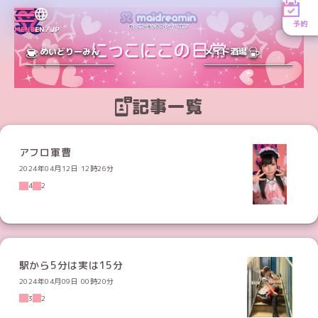
予約
MENU
EN／JP
めいどりーみん
メイド酒場
記事一覧
アフロ軍曹
2024年04月12日 12時26分
4
2
駅から5分は実は15分
2024年04月09日 00時20分
3
2