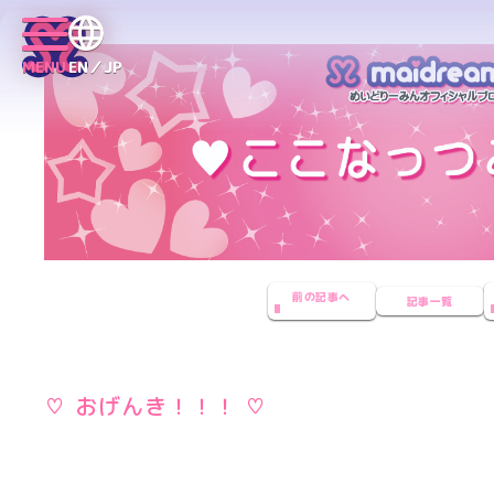
MENU
EN／JP
前の記事へ
記事一覧
♡ おげんき！！！ ♡