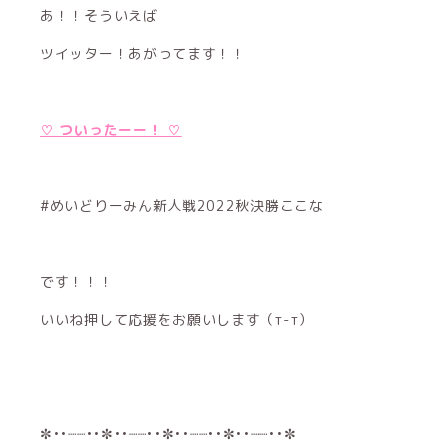
あ！！そういえば
ツイッター！あがってます！！
♡ ついったーー！ ♡
#めいどりーみん新人戦2022秋決勝ここな
です！！！
いいね押して応援をお願いします（т-т）
✼••┈┈••✼••┈┈••✼••┈┈••✼••┈┈••✼