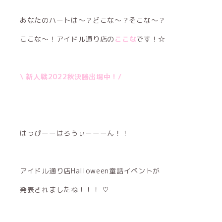
あなたのハートは〜？どこな〜？そこな〜？
ここな〜！アイドル通り店の
ここな
です！☆
\ 新人戦2022秋決勝出場中！/
はっぴーーはろうぃーーーん！！
アイドル通り店Halloween童話イベントが
発表されましたね！！！ ♡