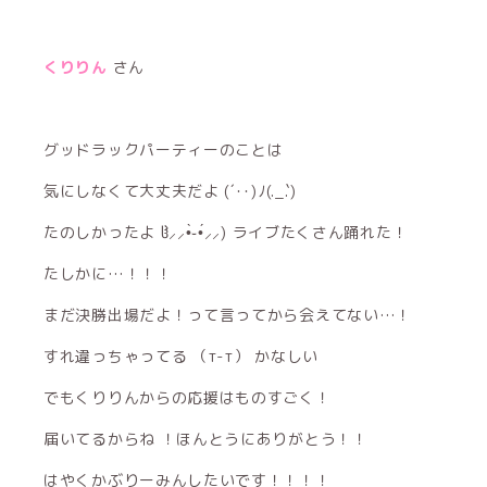
くりりん
さん
グッドラックパーティーのことは
気にしなくて大丈夫だよ (´･･)ﾉ(._.`)
たのしかったよ ჱ̒⸝⸝•̀֊•́⸝⸝)‪ ライブたくさん踊れた！
たしかに…！！！
まだ決勝出場だよ！って言ってから会えてない…！
すれ違っちゃってる （т-т） かなしい
でもくりりんからの応援はものすごく！
届いてるからね ！ほんとうにありがとう！！
はやくかぶりーみんしたいです！！！！