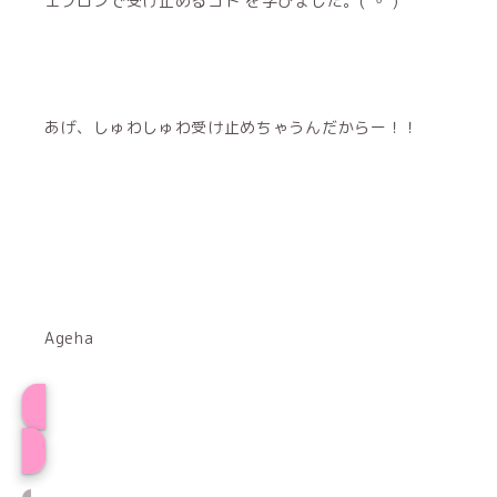
エプロンで受け止めるコト を学びました。( ˙ᵕ​˙ )
あげ、しゅわしゅわ受け止めちゃうんだからー！！
Ageha
プロフィール