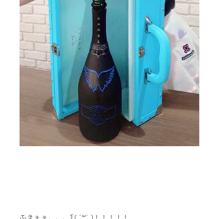
ふえぇぇ、、、Σ( ˙꒳​˙ )！！！！！