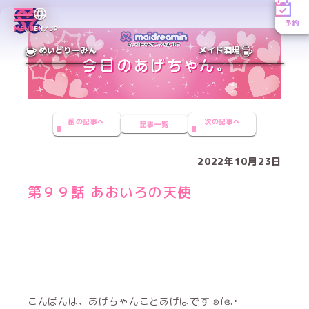
予約
MENU
EN／JP
めいどりーみん
メイド酒場
前の記事へ
次の記事へ
記事一覧
2022年10月23日
第９９話 あおいろの天使
こんばんは、あげちゃんことあげはです ʚïɞ.•