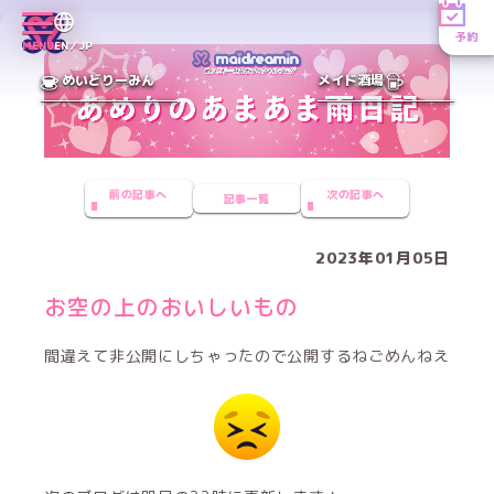
予約
MENU
EN／JP
めいどりーみん
メイド酒場
前の記事へ
次の記事へ
記事一覧
2023年01月05日
お空の上のおいしいもの
間違えて非公開にしちゃったので公開するねごめんねえ