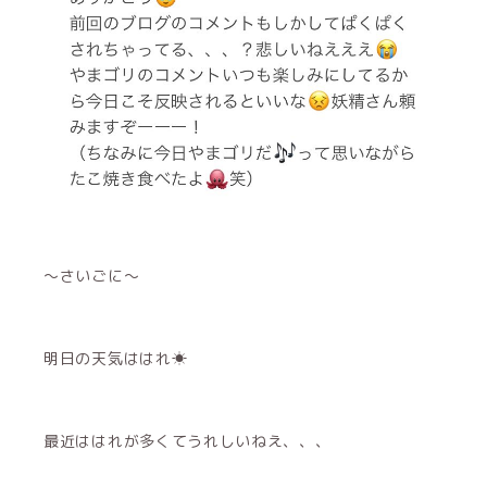
〜さいごに〜
明日の天気ははれ☀︎
最近ははれが多くてうれしいねえ、、、