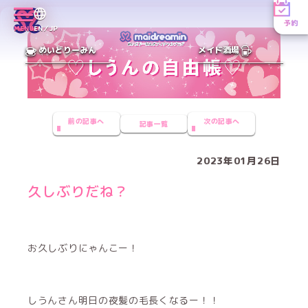
予約
MENU
EN／JP
めいどりーみん
メイド酒場
前の記事へ
次の記事へ
記事一覧
2023年01月26日
久しぶりだね？
お久しぶりにゃんこー！
しうんさん明日の夜髪の毛長くなるー！！