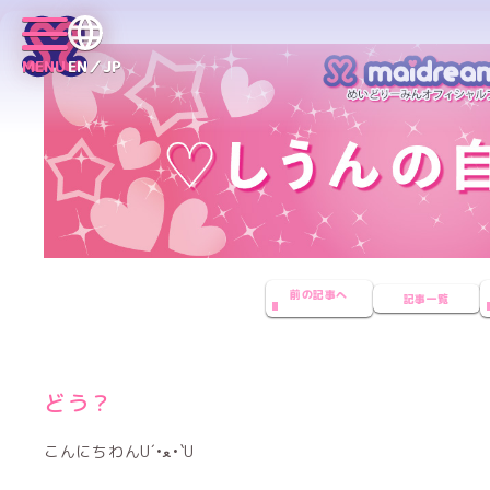
MENU
EN／JP
前の記事へ
記事一覧
どう？
こんにちわんU´•ﻌ•`U