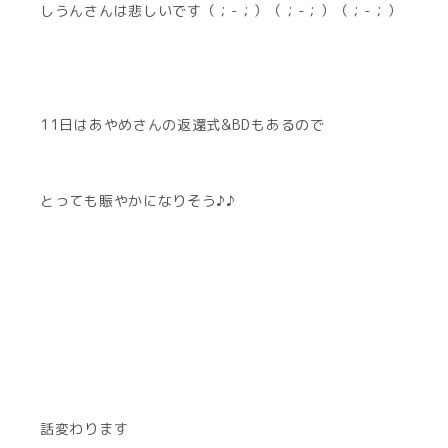
しうんさんは悲しいです‪（；-；）‪（；-；）‪（；-；）
11日はあやめさんの返還式&BDもあるので
とっても賑やかになりそう♪♪
話変わります