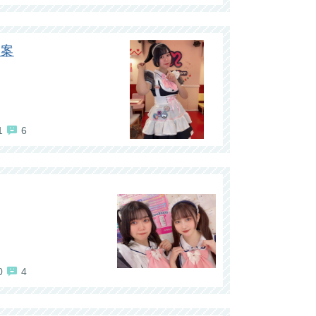
る案
1
6
0
4