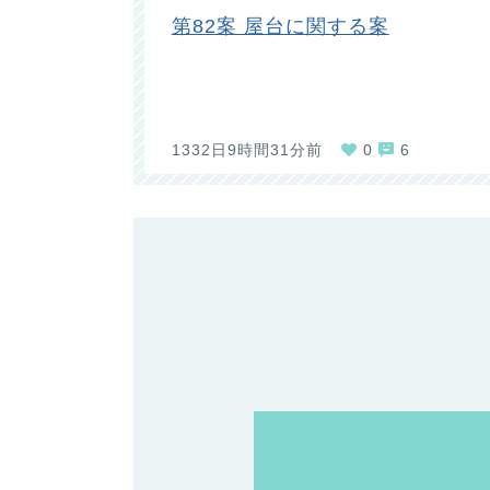
第82案 屋台に関する案
1332日9時間31分前
0
6