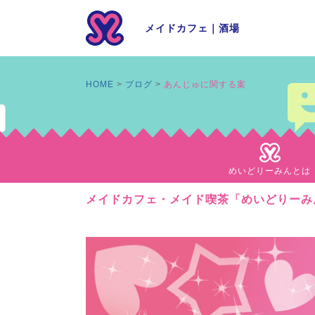
メイドカフェ
｜
酒場
HOME
ブログ
あんじゅに関する案
めいどりーみんとは
メイドカフェ・メイド喫茶「めいどりーみ