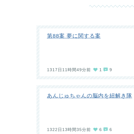
第88案 夢に関する案
1317日11時間49分前
1
9
あんじゅちゃんの脳内を紐解き隊
1322日13時間35分前
6
6