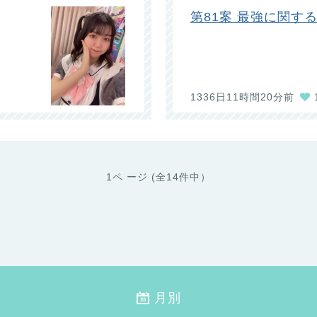
第81案 最強に関す
1336日11時間20分前
1ペ ージ (全14件中）
月別