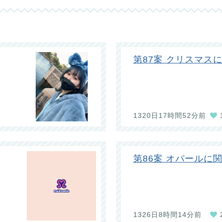
第87案 クリスマス
1320日17時間52分前
第86案 オパールに
1326日8時間14分前