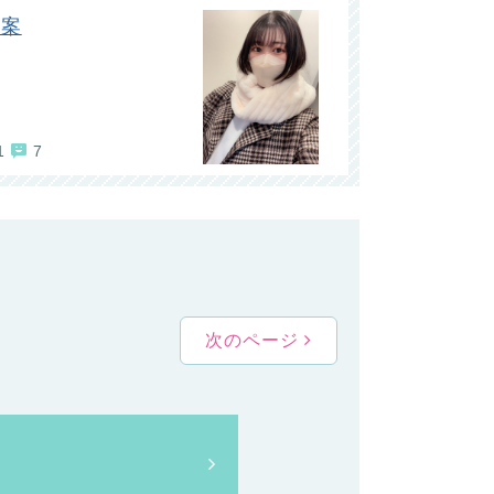
る案
1
7
次のページ