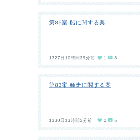
第85案 船に関する案
1327日10時間39分前
1
8
第83案 師走に関する案
1330日13時間3分前
0
5