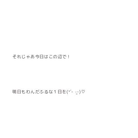
それじゃあ今日はこの辺で！
明日もわんだふるな１日を(ᐡ´- ·̫-)♡