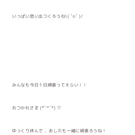
いっぱい思い出つくろうね\( ˆoˆ )/
みんなも今日１日頑張ってえらい！！
おつかれさま (*¯꒳¯*) ♡
ゆっくり休んで 、あしたも一緒に頑張ろうね！