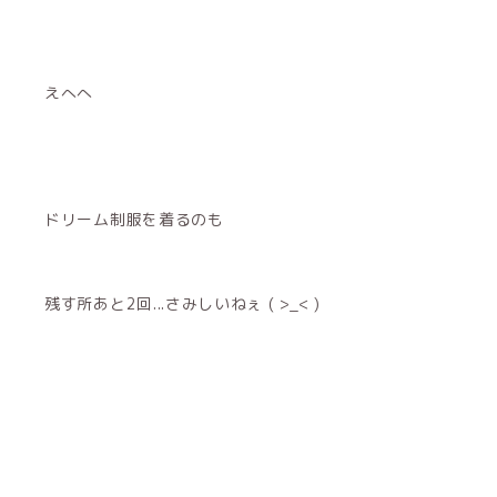
えへへ
ドリーム制服を着るのも
残す所あと2回...さみしいねぇ ( >_< )