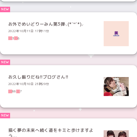
お外でめいどりーみん第3弾⸜(*˙꒳˙*)⸝
2022年10月11日 17時11分
3
6
お久し振りだね!!ブログさん!!
2022年10月10日 23時29分
66
7
描く夢の未来へ続く道をキミと歩けますよ
う...