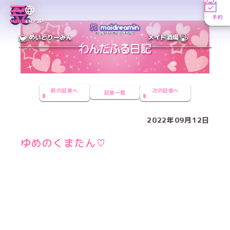
予約
MENU
EN／JP
めいどりーみん
メイド酒場
前の記事へ
次の記事へ
記事一覧
2022年09月12日
ゆめのくまたん♡