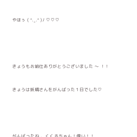
やほぅ ( ᐢ. ̫ .ᐢ )ﾉ ♡♡♡
きょうもお給仕ありがとうございました 〜 ！！
きょうは妖精さんをがんばった１日でした♡
がんばったね 、くくるちゃん！偉い！！